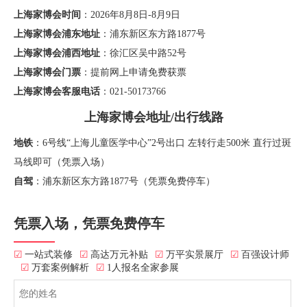
上海家博会时间
：2026年8月8日-8月9日
上海家博会浦东地址
：浦东新区东方路1877号
上海家博会浦西地址
：徐汇区吴中路52号
上海家博会门票
：提前网上申请免费获票
上海家博会客服电话
：021-50173766
上海家博会地址/出行线路
地铁
：6号线“上海儿童医学中心”2号出口 左转行走500米 直行过斑
马线即可（凭票入场）
自驾
：浦东新区东方路1877号（凭票免费停车）
凭票入场，凭票免费停车
☑
一站式装修
☑
高达万元补贴
☑
万平实景展厅
☑
百强设计师
☑
万套案例解析
☑
1人报名全家参展