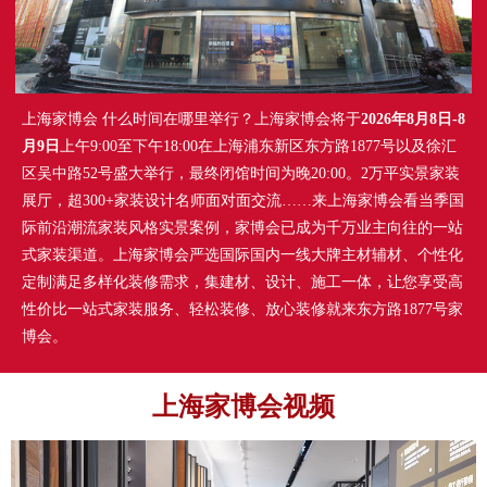
上海家博会 什么时间在哪里举行？上海家博会将于
2026年8月8日-8
月9日
上午9:00至下午18:00在上海浦东新区东方路1877号以及徐汇
区吴中路52号盛大举行，最终闭馆时间为晚20:00。2万平实景家装
展厅，超300+家装设计名师面对面交流……来上海家博会看当季国
际前沿潮流家装风格实景案例，家博会已成为千万业主向往的一站
式家装渠道。上海家博会严选国际国内一线大牌主材辅材、个性化
定制满足多样化装修需求，集建材、设计、施工一体，让您享受高
性价比一站式家装服务、轻松装修、放心装修就来东方路1877号家
博会。
上海家博会视频