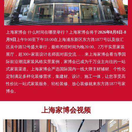
上海家博会 什么时间在哪里举行？上海家博会将于
2026年8月8日-8
月9日
上午9:00至下午18:00在上海浦东新区东方路1877号以及徐汇
区吴中路52号盛大举行，最终闭馆时间为晚20:00。2万平实景家装
展厅，超300+家装设计名师面对面交流……来上海家博会看当季国
际前沿潮流家装风格实景案例，家博会已成为千万业主向往的一站
式家装渠道。上海家博会严选国际国内一线大牌主材辅材、个性化
定制满足多样化装修需求，集建材、设计、施工一体，让您享受高
性价比一站式家装服务、轻松装修、放心装修就来东方路1877号家
博会。
上海家博会视频