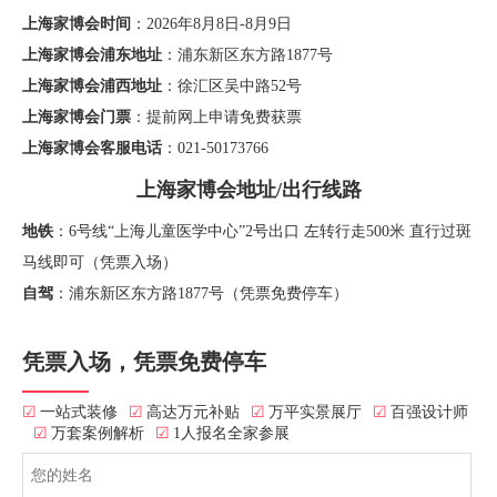
上海家博会时间
：2026年8月8日-8月9日
上海家博会浦东地址
：浦东新区东方路1877号
上海家博会浦西地址
：徐汇区吴中路52号
上海家博会门票
：提前网上申请免费获票
上海家博会客服电话
：021-50173766
上海家博会地址/出行线路
地铁
：6号线“上海儿童医学中心”2号出口 左转行走500米 直行过斑
马线即可（凭票入场）
自驾
：浦东新区东方路1877号（凭票免费停车）
凭票入场，凭票免费停车
☑
一站式装修
☑
高达万元补贴
☑
万平实景展厅
☑
百强设计师
☑
万套案例解析
☑
1人报名全家参展