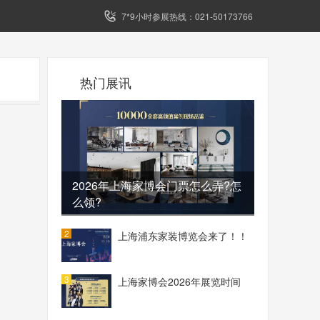
7*9小时参展热线：021-50173766
热门展讯
2026年上海家博会门票怎么弄?怎
么领?
2
上海浦东家装博览会来了！！
3
上海家博会2026年展览时间