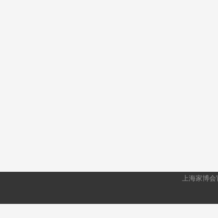
上海家博会