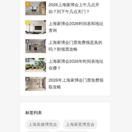
2
2026上海家博会上午几点开
始？到下午几点关门？
3
上海家博会2026时间表和地址
查询
4
上海家博会门票免费领是真的
吗？附领票攻略
5
上海家博会2026年时间表地址
在哪？
6
2026年上海家博会门票免费领
取攻略
标签列表
上海装修博览会
上海家装博览会