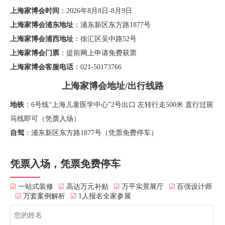
上海家博会时间
：2026年8月8日-8月9日
上海家博会浦东地址
：浦东新区东方路1877号
上海家博会浦西地址
：徐汇区吴中路52号
上海家博会门票
：提前网上申请免费获票
上海家博会客服电话
：021-50173766
上海家博会地址/出行线路
地铁
：6号线“上海儿童医学中心”2号出口 左转行走500米 直行过斑
马线即可（凭票入场）
自驾
：浦东新区东方路1877号（凭票免费停车）
凭票入场，凭票免费停车
☑
一站式装修
☑
高达万元补贴
☑
万平实景展厅
☑
百强设计师
☑
万套案例解析
☑
1人报名全家参展