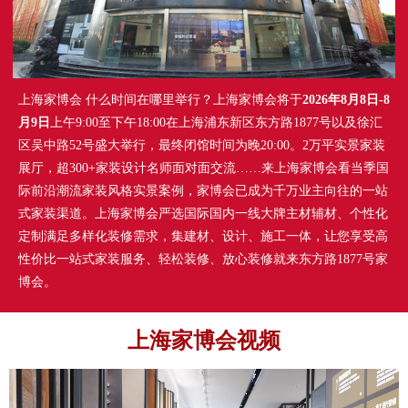
上海家博会 什么时间在哪里举行？上海家博会将于
2026年8月8日-8
月9日
上午9:00至下午18:00在上海浦东新区东方路1877号以及徐汇
区吴中路52号盛大举行，最终闭馆时间为晚20:00。2万平实景家装
展厅，超300+家装设计名师面对面交流……来上海家博会看当季国
际前沿潮流家装风格实景案例，家博会已成为千万业主向往的一站
式家装渠道。上海家博会严选国际国内一线大牌主材辅材、个性化
定制满足多样化装修需求，集建材、设计、施工一体，让您享受高
性价比一站式家装服务、轻松装修、放心装修就来东方路1877号家
博会。
上海家博会视频